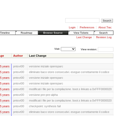
Login
Preferences
About Trac
Timeline
Roadmap
Browse Source
View Tickets
Search
Last Change
Revision Log
Visit:
View revision:
Age
Author
Last Change
5 years
pntsvt00
versione iniziale opensparc
5 years
pntsvt00
eliminato baco store consecutivi. esegue correttamente il codice
5 years
pntsvt00
versione iniziale opensparc
5 years
pntsvt00
versione iniziale opensparc
5 years
pntsvt00
modificati i file per la compilazione. boot.s linkato a 0xFFF0000020
5 years
pntsvt00
versione pre-pre-alpha
5 years
pntsvt00
modificati i file per la compilazione. boot.s linkato a 0xFFF0000020
5 years
pntsvt00
checkpoint: synthesis fail
5 years
pntsvt00
eliminato baco store consecutivi. esegue correttamente il codice