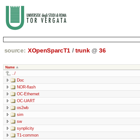
source:
XOpenSparcT1
/
trunk
@
36
Name
../
Doc
NOR-flash
OC-Ethernet
OC-UART
os2wb
sim
sw
synplicity
T1-common