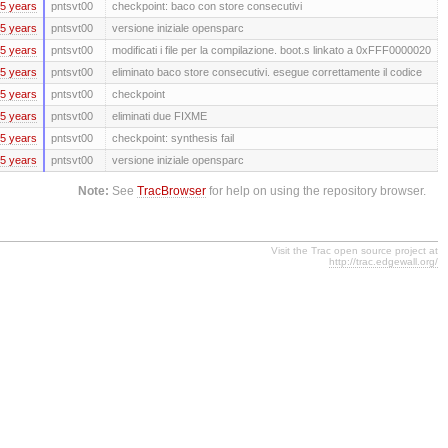
5 years
pntsvt00
checkpoint: baco con store consecutivi
5 years
pntsvt00
versione iniziale opensparc
5 years
pntsvt00
modificati i file per la compilazione. boot.s linkato a 0xFFF0000020
5 years
pntsvt00
eliminato baco store consecutivi. esegue correttamente il codice
5 years
pntsvt00
checkpoint
5 years
pntsvt00
eliminati due FIXME
5 years
pntsvt00
checkpoint: synthesis fail
5 years
pntsvt00
versione iniziale opensparc
Note:
See
TracBrowser
for help on using the repository browser.
Visit the Trac open source project at
http://trac.edgewall.org/