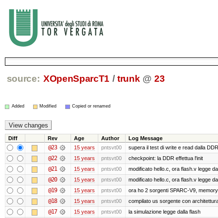
source:
XOpenSparcT1
/
trunk
@
23
Added
Modified
Copied or renamed
Diff
Rev
Age
Author
Log Message
@23
15 years
pntsvt00
supera il test di write e read dalla DD
@22
15 years
pntsvt00
checkpoint: la DDR effettua l'init
@21
15 years
pntsvt00
modificato hello.c, ora flash.v legge 
@20
15 years
pntsvt00
modificato hello.c, ora flash.v legge 
@19
15 years
pntsvt00
ora ho 2 sorgenti SPARC-V9, memory
@18
15 years
pntsvt00
compilato us sorgente con architett
@17
15 years
pntsvt00
la simulazione legge dalla flash