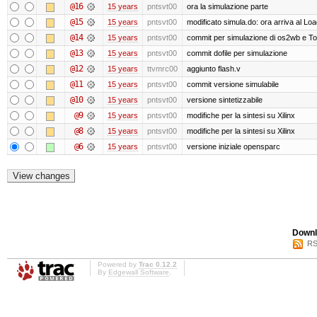
@16
15 years
pntsvt00
ora la simulazione parte
@15
15 years
pntsvt00
modificato simula.do: ora arriva al Lo
@14
15 years
pntsvt00
commit per simulazione di os2wb e T
@13
15 years
pntsvt00
commit dofile per simulazione
@12
15 years
ttvmrc00
aggiunto flash.v
@11
15 years
pntsvt00
commit versione simulabile
@10
15 years
pntsvt00
versione sintetizzabile
@9
15 years
pntsvt00
modifiche per la sintesi su Xilinx
@8
15 years
pntsvt00
modifiche per la sintesi su Xilinx
@6
15 years
pntsvt00
versione iniziale opensparc
Downl
RS
Powered by
Trac 0.12.2
By
Edgewall Software
.