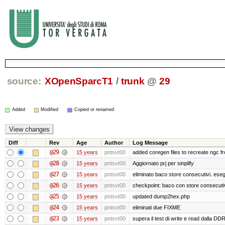
source:
XOpenSparcT1
/
trunk
@
29
Added
Modified
Copied or renamed
Diff
Rev
Age
Author
Log Message
@29
15 years
pntsvt00
added coregen files to recreate ngc f
@28
15 years
pntsvt00
Aggiornato prj per sinplify
@27
15 years
pntsvt00
eliminato baco store consecutivi. eseg
@26
15 years
pntsvt00
checkpoint: baco con store consecuti
@25
15 years
pntsvt00
updated dump2hex.php
@24
15 years
pntsvt00
eliminati due FIXME
@23
15 years
pntsvt00
supera il test di write e read dalla DD