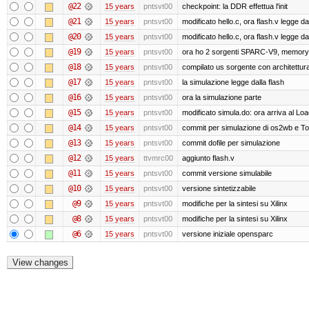
@22
15 years
pntsvt00
checkpoint: la DDR effettua l'init
@21
15 years
pntsvt00
modificato hello.c, ora flash.v legge 
@20
15 years
pntsvt00
modificato hello.c, ora flash.v legge 
@19
15 years
pntsvt00
ora ho 2 sorgenti SPARC-V9, memory
@18
15 years
pntsvt00
compilato us sorgente con architett
@17
15 years
pntsvt00
la simulazione legge dalla flash
@16
15 years
pntsvt00
ora la simulazione parte
@15
15 years
pntsvt00
modificato simula.do: ora arriva al Lo
@14
15 years
pntsvt00
commit per simulazione di os2wb e T
@13
15 years
pntsvt00
commit dofile per simulazione
@12
15 years
ttvmrc00
aggiunto flash.v
@11
15 years
pntsvt00
commit versione simulabile
@10
15 years
pntsvt00
versione sintetizzabile
@9
15 years
pntsvt00
modifiche per la sintesi su Xilinx
@8
15 years
pntsvt00
modifiche per la sintesi su Xilinx
@6
15 years
pntsvt00
versione iniziale opensparc