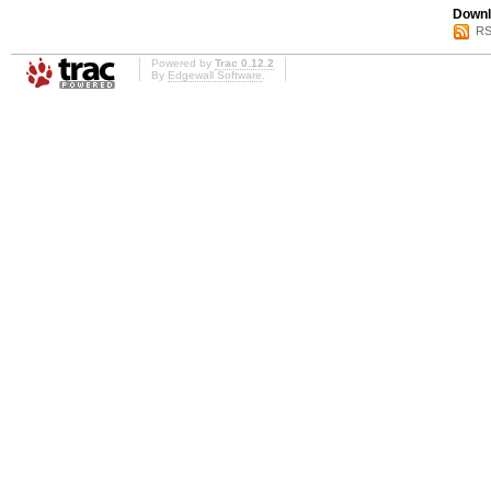
Downl
RS
Powered by
Trac 0.12.2
By
Edgewall Software
.